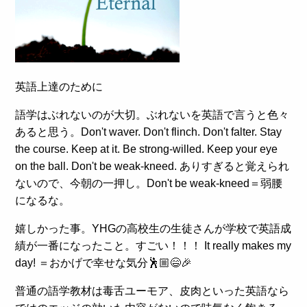
英語上達のために
語学はぶれないのが大切。ぶれないを英語で言うと色々
あると思う。Don't waver. Don't flinch. Don't falter. Stay
the course. Keep at it. Be strong-willed. Keep your eye
on the ball. Don't be weak-kneed. ありすぎると覚えられ
ないので、今朝の一押し。Don't be weak-kneed＝弱腰
になるな。
嬉しかった事。YHGの高校生の生徒さんが学校で英語成
績が一番になったこと。すごい！！！ It really makes my
day! ＝おかげで幸せな気分🕺🏼😄🎉
普通の語学教材は毒舌ユーモア、皮肉といった英語なら