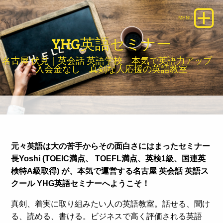
YHG英語セミナー
名古屋 伏見｜英会話 英語学校 本気で英語力アップ
入会金なし 真剣な人応援の英語教室
元々英語は大の苦手からその面白さにはまったセミナー
長Yoshi (TOEIC満点、 TOEFL満点、英検1級、国連英
検特A級取得) が、本気で運営する名古屋 英会話 英語ス
クール YHG英語セミナーへようこそ！
真剣、着実に取り組みたい人の英語教室。話せる、聞け
る、読める、書ける。ビジネスで高く評価される英語